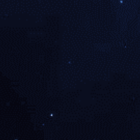
卢伟谈山东队实力：传统强队
本文将围绕卢伟对山东队实力的分析
2026-06-19
库兹马半场表现抢眼12投7中斩
在最近的一场比赛中，库兹马的半场
2026-06-04
国米寻求索默替代者迪马济奥
在意大利足球联赛中，国际米兰的表
2026-06-08
博万体育官网
博万体育官网官方网站【KY1.AC】官
庆