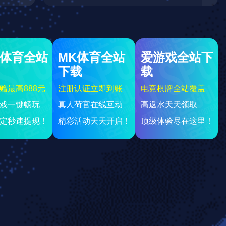
赛时，其技能水平与默契配合都会受到负面
他的心理负担。
来自球迷和媒体的关注。在这样的压力下，
先，俱乐部增设了专业医疗团队，并加强了
员提供最新最有效的方法来预防再次受伤。
不仅有助于降低受伤风险，还能提升整体队
强自我保护意识。
提供一个舒缓情绪的平台，让他们能够自由
面对困难时的韧性。