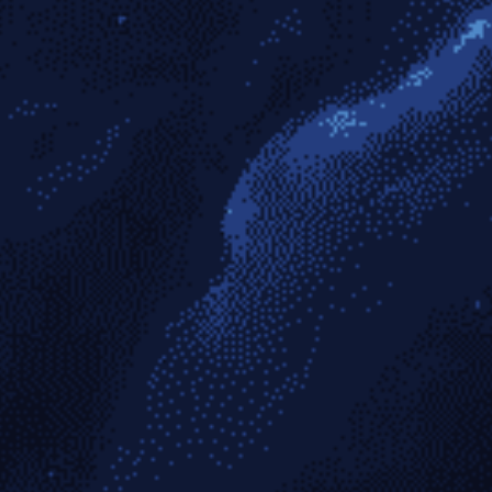
的人士，对年轻选手进行系统性的指导也是至关重要的一环。这
们能够更加平衡地看待胜负与成败。在这个过程中，加强团队氛
题的关注，各类活动如公益讲座、主题宣传等都有助于提高大家
无惧中追求自己的梦想。
受伤表示忧虑，是一个值得深入思考的话题。这不仅涉及到个人职业
杂的人际关系，以及自身承载能力，每一步都需要我们去认真剖
样的年轻才俊能够在健壮身体之外，也拥有强韧心灵，以迎接未
事业朝着更加健康可持续发展的方向迈进。只有这样，我们才能