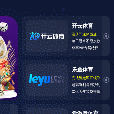
注册入口
育赛事与数据服务
 支持
APP下载
与
网页使用
，每日同步
掌握比赛节奏。