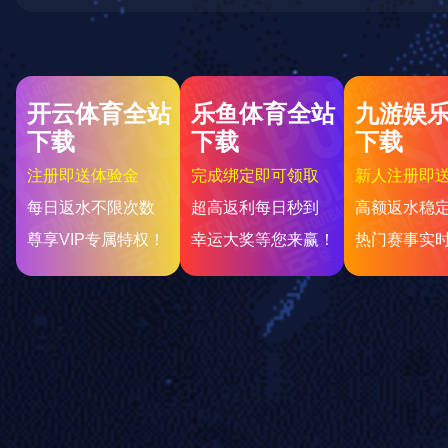
这种频繁的受伤不仅影响到他的出场时间
影响，从而形成恶性循环。对于戴维斯而
此外，作为球队的重要一员，戴维斯肩负
一旦出现伤病，更容易让他感到焦虑与自
2、拜仁俱乐部的应对措
面对戴维斯频繁受伤的问题，拜仁慕尼黑
康复训练，以确保每位受伤球员能够得到
其次，在日常训练中，教练组开始重视调
伍在比赛中的表现。此外，通过增加技术
除了这些物理层面的调整，俱乐部也开始
表达内心感受，从而减轻心理负担。这些