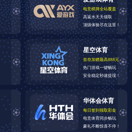
首页
/
体育动态
大国脚在赛季中多次遭遇伤病，不仅影响了
心理压力的关注。在高强度的职业体育环境
乐部来说都是一项重要挑战。本文将从四个
赛，引起了球队内部以及外界媒体的广泛关
贡献自己的力量。