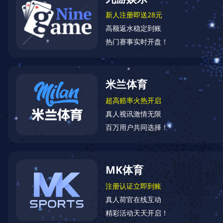
拜仁对戴维斯频繁受伤表示忧
2026-07-09 03:45
33 次阅读
近期，拜仁慕尼黑足球俱乐部对球队年轻
他的个人表现，也给球队的整体战术安排
中，运动员面临着巨大的身体和心理双重
方面探讨拜仁对戴维斯受伤的担忧及其背
1、戴维斯伤病频发的现
阿方索·戴维斯自加盟拜仁以来，虽然展
注。尤其是在本赛季，他先后经历了腿部