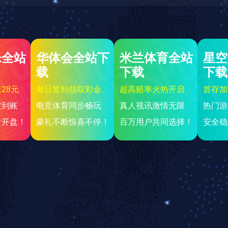
，还导致他的竞技状态难以保持稳定。当球员无法参与训练或比
言，要想恢复到最佳状态，需要付出额外努力，而这又可能加重
着较高的期望值。他不仅要面对来自教练组和队友的期待，还有
责，使得恢复过程更加艰难。
施
采取了一系列应对措施，以帮助这位年轻球员尽快恢复健康。首
最好的治疗方案。同时，他们还积极跟踪运动科学的发展，为球
整训练强度，根据每位球员身体状况进行个性化安排。这种方法
及战术分析会，让所有队员了解自己身体状况的重要性，从而增
关注球员心理健康的问题。他们组织定期心理辅导活动，为球员
措施旨在帮助戴维斯及其他球员更好地适应高压环境，提高他们